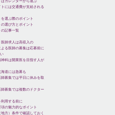
トはカレンダーから選ぶ
イトには交通費が支給される
トを選ぶ際のポイント
トの選び方とポイント
トの記事一覧
、医師求人は高収入の
による医師の募集は応募前に
い
精神科は開業医を目指す人が
北海道には急募も
医師募集では平日に休みを取
医師募集では複数のドクター
を利用する前に
要項の魅力的なポイント
（地方）条件で確認しておく