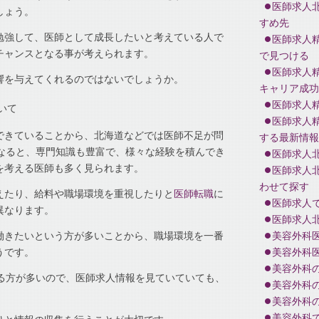
医師求人
しょう。
すめ先
勉強して、医師として成長したいと考えている人で
医師求人
チャンスとなる事が考えられます。
で見つける
医師求人
響を与えてくれるのではないでしょうか。
キャリア成功
医師求人
いて
医師求人
できていることから、北海道などでは医師不足が問
する最新情報
になると、専門知識も豊富で、様々な経験を積んでき
医師求人
を考える医師も多く見られます。
医師求人
わせて探す
えたり、給料や職場環境を重視したりと
医師転職
に
医師求人
異なります。
医師求人
働きたいという方が多いことから、職場環境を一番
美容外科
うです。
美容外科
美容外科
ある方が多いので、医師求人情報を見ていていても、
美容外科
美容外科
美容外科