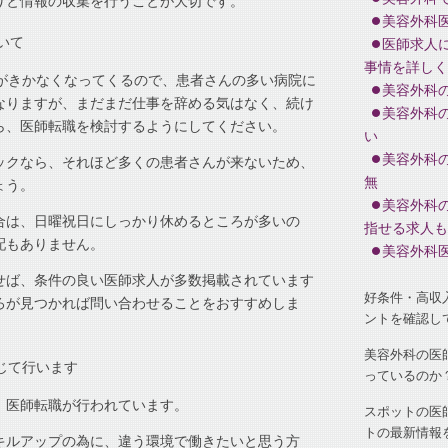
りと情報の収集を行うことが大切です。
美容外科
いて
医師求人
事情を詳しく
理がきかなくなってくるので、患者さんの多い病院に
美容外科
なりますが、まだまだ仕事を辞める気はなく、続け
美容外科
ら、医師転職を検討するようにしてください。
い
美容外科
ックなら、それほど多くの患者さんが来ないため、
無
ょう。
美容外科
合は、日曜祝日にしっかり休めるところが多いの
指せる求人も
配もありません。
美容外科
せば、条件の良い医師求人が多数掲載されています
好条件・高収
ろが見つかれば問い合わせることをおすすめしま
ントを確認し
美容外科の医
じて行います
っているのか
、医師転職が行われています。
スポットの医
トの最新情報
キルアップの為に、違う環境で働きたいと思う方