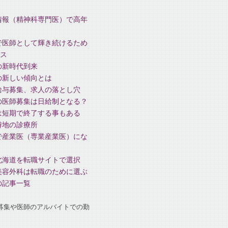
情報（精神科専門医）で高年
で医師として輝き続けるため
ス
の新時代到来
の新しい傾向とは
給与募集、求人の落とし穴
の医師募集は日給制となる？
は短期で終了する事もある
僻地の診療所
で産業医（専業産業医）にな
北海道を転職サイトで選択
美容外科は転職のために選ぶ
の記事一覧
募集や医師のアルバイトでの勤