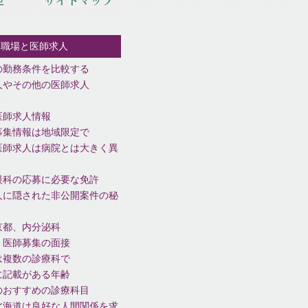
い職場と医師求人
の勤務条件を比較する
人やその他の医師求人
医師求人情報
募集情報は地域限定で
医師求人は病院とは大きく異
眼科の応募に必要な免許
人に隠された非公開案件の秘
京都、内分泌科
、医師募集の面接
は複数の診療科で
に記載がある年齢
のおすすめの診療科目
北海道は良好な人間関係を求