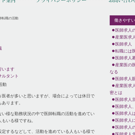
師転職の活動
働きやす
医師求人
産業医求
医師求人
職
転職には
医師求人
産業医の
行います
なる
サルタント
医師求人
活動
産業医求
密とは
う医者が多いと思いますが、場合によっては休日で
医師求人
もあります。
医師求人
医師求人
ない様な勤務状況の中で医師転職の活動を進めてい
医師求人
人もいる様ですね。
医師求人
設定するなどして、活動を進めている人もいる様で
医師求人