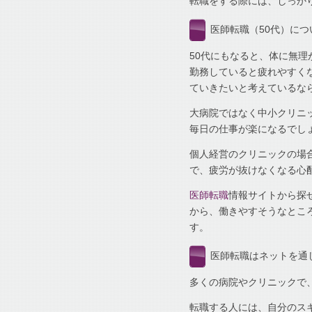
転職をする際には、しっか
医師転職（50代）につ
50代にもなると、体に無
勤務していると疲れやすく
ていきたいと考えているな
大病院ではなく中小クリニ
毎日の仕事が楽になるでし
個人経営のクリニックの場
で、疲労が抜けなくなる心
医師転職
情報サイトから探
から、働きやすそうなとこ
す。
医師転職はネットを通
多くの病院やクリニックで
転職する人には、自分のス