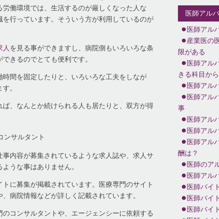
る労働環境では、生活するのが厳しくなった人な
医師アル
職を行っています。そういう方が利用しているのが
医師アル
産業医の
求人
を見る事ができますし、病院側もいろいろな条
限がある
ができるのでとても便利です。
医師アル
きる科目から
働時間を固定したりと、いろいろな工夫をしなが
医師アル
ます。
医師アル
れば、なんとか続けられる人も居たりと、双方が得
事
医師アル
医師アル
コンサルタント
医師アル
酬は？
仕事内容が募集されているような求人誌や、求人サ
医師のアル
るような事はありません。
医師アル
イトに募集が掲載されています。医療専門のサイト
医師バイ
や、病院情報などが詳しく記載されています。
医師バイ
医師バイ
門のコンサルタントや、エージェンシーに依頼する