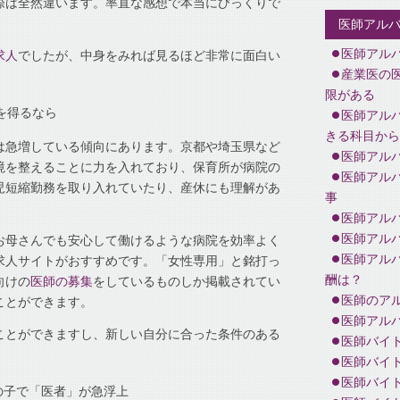
際は全然違います。率直な感想で本当にびっくりで
医師アル
医師アル
求人
でしたが、中身をみれば見るほど非常に面白い
産業医の
限がある
を得るなら
医師アル
きる科目から
は急増している傾向にあります。京都や埼玉県など
医師アル
境を整えることに力を入れており、保育所が病院の
医師アル
児短縮勤務を取り入れていたり、産休にも理解があ
事
医師アル
医師アル
お母さんでも安心して働けるような病院を効率よく
医師アル
求人サイトがおすすめです。「女性専用」と銘打っ
酬は？
向けの
医師の募集
をしているものしか掲載されてい
医師のアル
ことができます。
医師アル
ことができますし、新しい自分に合った条件のある
医師バイ
。
医師バイ
医師バイ
の子で「医者」が急浮上