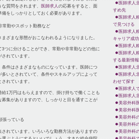
医師求人
うな質問をされます、
医師求人
の応募をすると、面
すめ先
準備をしっかりとしておく必要があります。
医師求人
で見つける
非常勤やスポット勤務など
医師求人
さまざまな形態がおこなわれるようになりました。
キャリア成功
医師求人
て3つに分けることができ、常勤や非常勤などの他に
医師求人
がされています。
する最新情報
、条件はさまざまなものになっています。医師につ
医師求人
が多いとされていて、条件やスキルアップによって
医師求人
とされています。
わせて探す
医師求人
時給1万円はもらえますので、掛け持ちで働くことも
医師求人
な募集がありますので、しっかりと目を通すことが
美容外科
美容外科
美容外科
頑張っている
美容外科
集されています。いろいろな勤務方法がありますの
美容外科
を選ぶようにするといいでしょう。大きな総合病院
美容外科