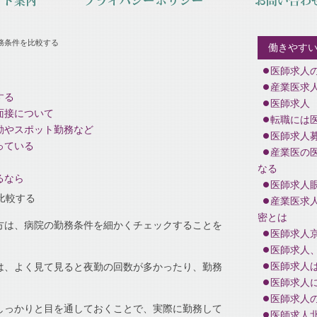
務条件を比較する
働きやす
医師求人
産業医求
する
医師求人
面接について
転職には
勤やスポット勤務など
医師求人
っている
産業医の
なる
るなら
医師求人
比較する
産業医求
密とは
方は、病院の勤務条件を細かくチェックすることを
医師求人
医師求人
医師求人
は、よく見て見ると夜勤の回数が多かったり、勤務
医師求人
医師求人
しっかりと目を通しておくことで、実際に勤務して
医師求人