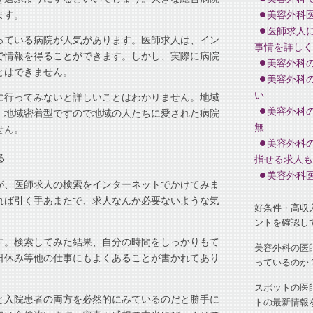
ます。
美容外科
医師求人
っている病院が人気があります。医師求人は、イン
事情を詳しく
で情報を得ることができます。しかし、実際に病院
美容外科
とはできません。
美容外科
い
に行ってみないと詳しいことはわかりません。地域
美容外科
、地域密着型ですので地域の人たちに愛された病院
無
せん。
美容外科
る
指せる求人も
美容外科
が、医師求人の検索をインターネットでかけてみま
れば引く手あまたで、求人なんか必要ないような気
好条件・高収
ントを確認し
す。検索してみた結果、自分の時間をしっかりもて
美容外科の医
日休み等他の仕事にもよくあることが書かれてあり
っているのか
スポットの医
と入院患者の両方を必然的にみているのだと勝手に
トの最新情報