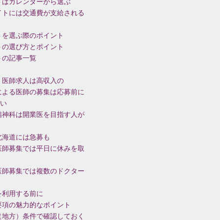
トはカレンダーから選ぶ
イトには交通費が支給される
トを選ぶ際のポイント
トの選び方とポイント
トの記事一覧
、医師求人は高収入の
による医師の募集は応募前に
い
精神科は開業医を目指す人が
北海道には急募も
医師募集では平日に休みを取
医師募集では複数のドクター
を利用する前に
要項の魅力的なポイント
（地方）条件で確認しておく