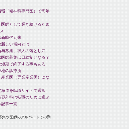
情報（精神科専門医）で高年
で医師として輝き続けるため
ス
の新時代到来
の新しい傾向とは
給与募集、求人の落とし穴
の医師募集は日給制となる？
は短期で終了する事もある
僻地の診療所
で産業医（専業産業医）にな
北海道を転職サイトで選択
美容外科は転職のために選ぶ
の記事一覧
募集や医師のアルバイトでの勤