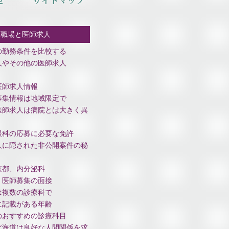
い職場と医師求人
の勤務条件を比較する
人やその他の医師求人
医師求人情報
募集情報は地域限定で
医師求人は病院とは大きく異
眼科の応募に必要な免許
人に隠された非公開案件の秘
京都、内分泌科
、医師募集の面接
は複数の診療科で
に記載がある年齢
のおすすめの診療科目
北海道は良好な人間関係を求