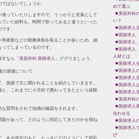
のではないでしょうか。
めて選ぶ
美容外科
が違っていたりしますので、うっかりと見落として
い？
っていた給料も、時間で割ってみると違うといった
医師求人
のです。
医師求人
や準夜勤などの勤務体制を取ることが多いため、細
医師求人
なってしまっているのです。
医師求人
人材とは
探すなら「
美容外科 医師求人
」ググりましょう。
医師求人
医師求人
後の面接について
医師求人
て、面接で主に聞かれることを紹介していきます。
医師求人
識と、これまでに小児科で携わってきたという経験
医師求人
美容外科
医師求人
的な質問をされて知識の確認をされます。
合わせる
問題があって、どのように対応してきたのかを尋ね
医師求人
医師求人
び
て、ある仮定のもと、とっさにどのようにして対応